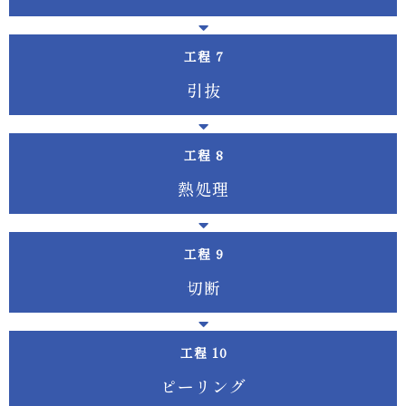
工程
引 抜
工程
熱 処 理
工程
切 断
工程
ピ ー リ ン グ