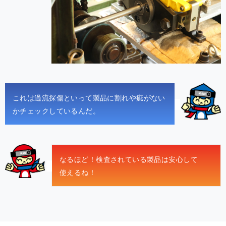
これは過流探傷といって製品に割れや疵がない
かチェックしてい る ん だ 。
なるほど！検査されている製品は安心して
使 え る ね ！