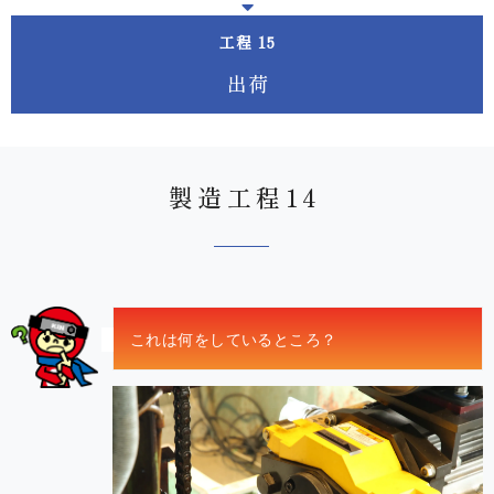
工程
出 荷
製造 工 程 1 4
これは何をしている と こ ろ ？