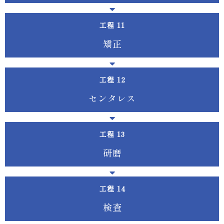
工程
矯 正
工程
セ ン タ レ ス
工程
研 磨
工程
検 査