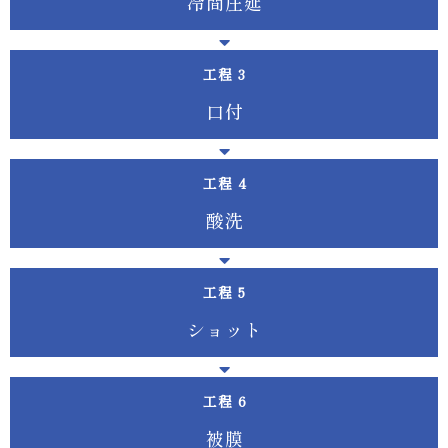
冷 間 圧 延
工程
口 付
工程
酸 洗
工程
シ ョ ッ ト
工程
被 膜