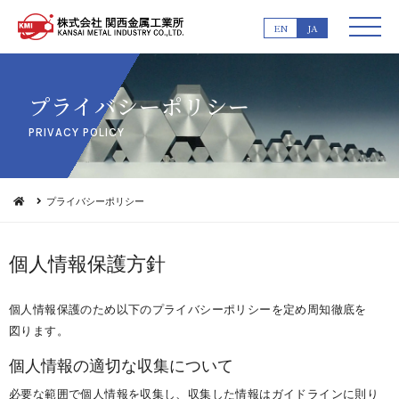
EN
JA
プライバシー ポ リ シ ー
PRIVACY PO L I C Y
プライバシーポリシー
個人情報 保 護 方 針
個人情報保護のため以下のプライバシーポリシーを定め周知徹底を
図 り ま す 。
個人情報の適切な収集 に つ い て
必要な範囲で個人情報を収集し、収集した情報はガイドラインに則り