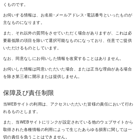
くも の で す 。
お伺いする情報は、お名前･メールアドレス･電話番号といったものが
主なものにな り ま す 。
また、それ以外の質問をさせていただく場合がありますが、これは必
要最低限の項目を除いて選択可能なものになっており、任意でご提供
いただけるものとして い ま す 。
なお、同意なしにお伺いした情報を改変することはあり ま せ ん 。
お伺いした情報は同意いただいた場合、または正当な理由がある場合
を除き第三者に開示または提供し ま せ ん 。
保障及び 責 任 制 限
当WEBサイトの利用は、アクセスいただいた皆様の責任において行わ
れるものと し ま す 。
また、当WEBサイトにリンクが設定されている他のウェブサイトから
取得された各種情報の利用によって生じたあらゆる損害に関しては一
切の責任を負うことはでき ま せ ん 。